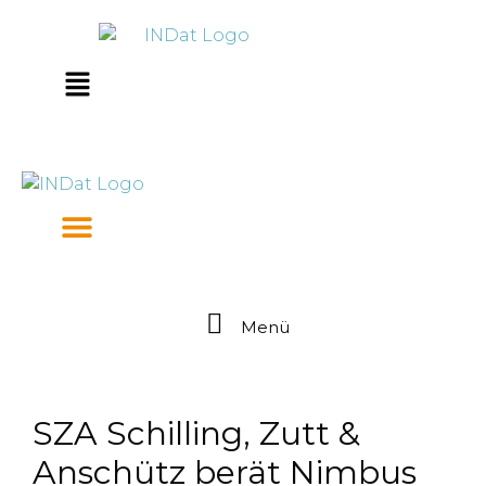
Zum
springen
Inhalt
springen
Main
Menu
Menü
SZA Schilling, Zutt &
Anschütz berät Nimbus