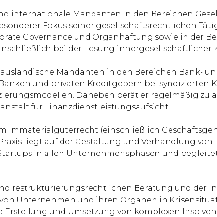
nd internationale Mandanten in den Bereichen Gesells
esonderer Fokus seiner gesellschaftsrechtlichen Tät
rate Governance und Organhaftung sowie in der Ber
nschließlich bei der Lösung innergesellschaftlicher K
d ausländische Mandanten in den Bereichen Bank- und
anken und privaten Kreditgebern bei syndizierten Kr
zierungsmodellen. Daneben berät er regelmäßig zu au
stalt für Finanzdienstleistungsaufsicht.
Immaterialgüterrecht (einschließlich Geschäftsgeh
raxis liegt auf der Gestaltung und Verhandlung von
 Startups in allen Unternehmensphasen und begleit
und restrukturierungsrechtlichen Beratung und der In
 von Unternehmen und ihren Organen in Krisensituation
ie Erstellung und Umsetzung von komplexen Insolvenz