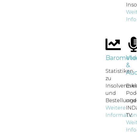
Inso
Wei
Inf
Baromete
Vid
&
Statistiken
Aud
zu
Insolvenzve
Erkl
und
Pod
Bestellunge
und
Weitere
IND
Informatio
TV.
Wei
Inf