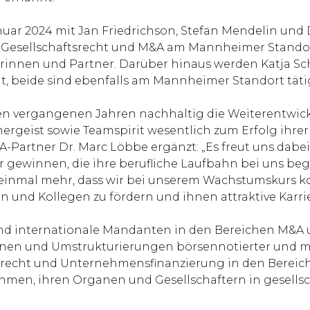
anuar 2024 mit Jan Friedrichson, Stefan Mendelin und
e Gesellschaftsrecht und M&A am Mannheimer Standort
erinnen und Partner. Darüber hinaus werden Katja Sc
t, beide sind ebenfalls am Mannheimer Standort täti
n vergangenen Jahren nachhaltig die Weiterentwickl
rgeist sowie Teamspirit wesentlich zum Erfolg ihrer 
-Partner Dr. Marc Löbbe ergänzt: „Es freut uns dabei
r gewinnen, die ihre berufliche Laufbahn bei uns be
 einmal mehr, dass wir bei unserem Wachstumskurs k
en und Kollegen zu fördern und ihnen attraktive Karri
 internationale Mandanten in den Bereichen M&A und G
onen und Umstrukturierungen börsennotierter und m
tsrecht und Unternehmensfinanzierung in den Bereiche
hmen, ihren Organen und Gesellschaftern in gesellsc