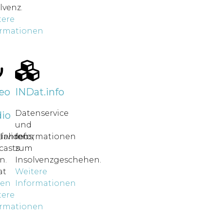
lvenz.
tere
ormationen
r
eo
INDat.info
Datenservice
io
und
rfahren
ärvideos,
Informationen
casts
zum
n.
Insolvenzgeschehen.
at
Weitere
nen
Informationen
tere
ormationen