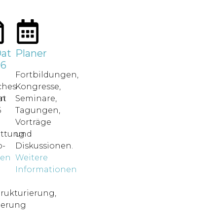
at
Planer
26
Fortbildungen,
ches
Kongresse,
in
at
Seminare,
6
Tagungen,
Vorträge
attung.
und
-
Diskussionen.
nen
Weitere
o
Informationen
rukturierung,
ierung