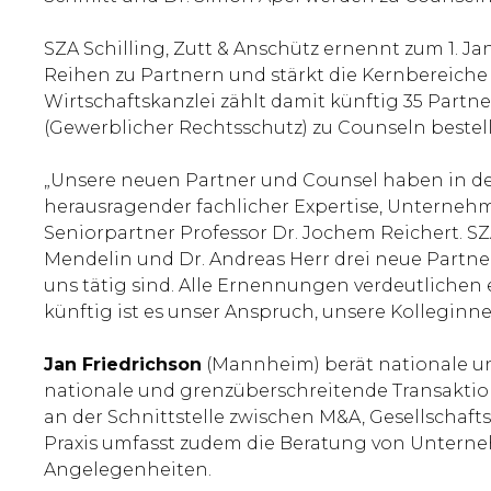
SZA Schilling, Zutt & Anschütz ernennt zum 1. J
Reihen zu Partnern und stärkt die Kernbereich
Wirtschaftskanzlei zählt damit künftig 35 Partn
(Gewerblicher Rechtsschutz) zu Counseln bestell
„Unsere neuen Partner und Counsel haben in de
herausragender fachlicher Expertise, Unternehme
Seniorpartner Professor Dr. Jochem Reichert. SZA
Mendelin und Dr. Andreas Herr drei neue Partne
uns tätig sind. Alle Ernennungen verdeutlichen
künftig ist es unser Anspruch, unsere Kolleginn
Jan Friedrichson
(Mannheim) berät nationale und
nationale und grenzüberschreitende Transakti
an der Schnittstelle zwischen M&A, Gesellschaf
Praxis umfasst zudem die Beratung von Unterne
Angelegenheiten.