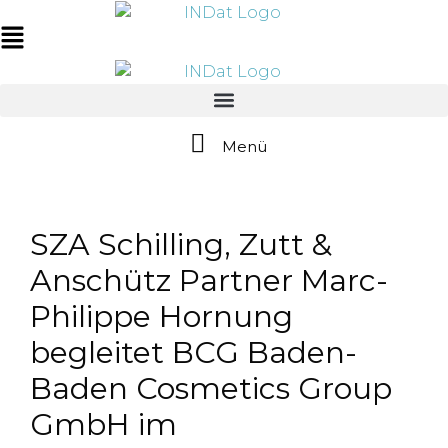
Zum
springen
Inhalt
Main
springen
Menu
Menü
SZA Schilling, Zutt &
Anschütz Partner Marc-
Philippe Hornung
begleitet BCG Baden-
Baden Cosmetics Group
GmbH im