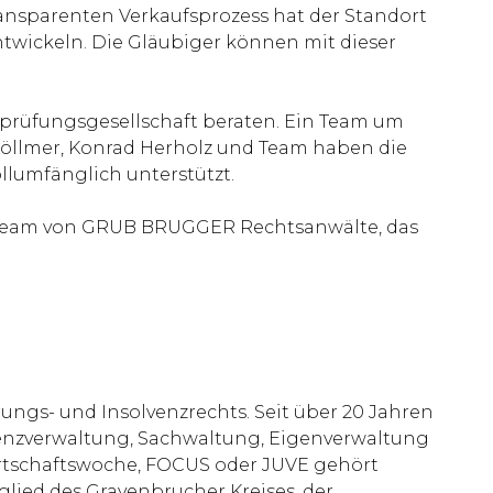
ransparenten Verkaufsprozess hat der Standort
entwickeln. Die Gläubiger können mit dieser
prüfungsgesellschaft beraten. Ein Team um
Köllmer, Konrad Herholz und Team haben die
lumfänglich unterstützt.
n Team von GRUB BRUGGER Rechtsanwälte, das
ungs- und Insolvenzrechts. Seit über 20 Jahren
venzverwaltung, Sachwaltung, Eigenverwaltung
irtschaftswoche, FOCUS oder JUVE gehört
glied des Gravenbrucher Kreises, der