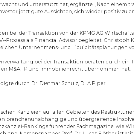
rwacht und unterstützt hat, ergänzte: „Nach einem t
estor jetzt gute Aussichten, sich wieder positiv zu 
en bei der Transaktion von der KPMG AG Wirtschafts
Prozess als Financial Advisor begleitet. Christoph 
reichen Unternehmens- und Liquiditätsplanungen vol
genverwaltung bei der Transaktion beraten durch ei
ichen M&A, IP und Immobilienrecht übernommen hat.
folgte durch Dr. Dietmar Schulz, DLA Piper.
chen Kanzleien auf allen Gebieten des Restrukturier
orten branchenunabhängige und übergreifende Insol
enzkanzlei-Rankings führender Fachmagazine, wie W
chland. Namenspartner Prof. Dr. Lucas Flöther ist Mit