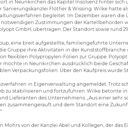
rt in Neunkirchen das Kapitel Insolvenz hinter sich u
r Sanierungskanzlei Flöther & Wissing. Wilke hatte a
altungsverfahren begleitet. Im Dezember waren di
notwendigen Zustimmungen der Kartellbehörden vorl
Polyopt GmbH, übertragen. Der Standort sowie rund 29
oup, eine breit aufgestellte, familiengeführte Unter
 Gruppe ihre Aktivitäten in der Kunststoffbranche w
 von flexiblen Polypropylen-Folien zur Gruppe. Polyop
möchte in Neunkirchen ausdrücklich beide Geschäftsf
iblen Verpackungsfolien. Über den Kaufpreis wurde St
nzverfahren in Eigenverwaltung angemeldet. Trotz sc
b zu stabilisieren und fortzuführen. Wilke betont
 und Lieferanten des Unternehmens. „Aus einer sehr 
ten zusammengerauft und dem Standort eine Zukunft e
“
tian Mohrs von der Kanzlei Abel und Kollegen, der d