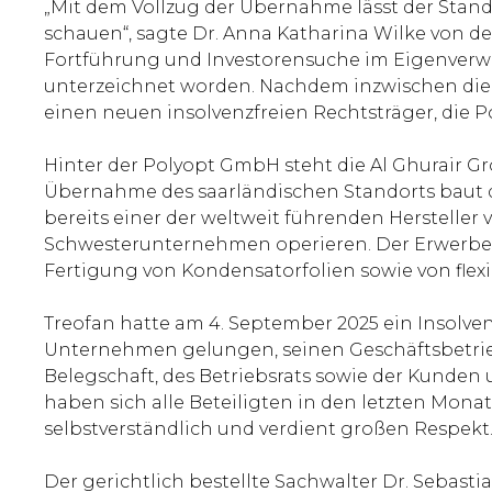
„Mit dem Vollzug der Übernahme lässt der Stando
schauen“, sagte Dr. Anna Katharina Wilke von de
Fortführung und Investorensuche im Eigenverw
unterzeichnet worden. Nachdem inzwischen die 
einen neuen insolvenzfreien Rechtsträger, die 
Hinter der Polyopt GmbH steht die Al Ghurair Gr
Übernahme des saarländischen Standorts baut die
bereits einer der weltweit führenden Hersteller
Schwesterunternehmen operieren. Der Erwerber 
Fertigung von Kondensatorfolien sowie von flex
Treofan hatte am 4. September 2025 ein Insolve
Unternehmen gelungen, seinen Geschäftsbetrie
Belegschaft, des Betriebsrats sowie der Kunden
haben sich alle Beteiligten in den letzten Mona
selbstverständlich und verdient großen Respekt.
Der gerichtlich bestellte Sachwalter Dr. Sebas