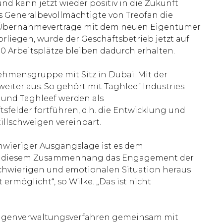
nd kann jetzt wieder positiv in die Zukunft
ls Generalbevollmächtigte von Treofan die
e Übernahmeverträge mit dem neuen Eigentümer
iegen, wurde der Geschäftsbetrieb jetzt auf
0 Arbeitsplätze bleiben dadurch erhalten.
nehmensgruppe mit Sitz in Dubai. Mit der
eiter aus. So gehört mit Taghleef Industries
t und Taghleef werden als
elder fortführen, d.h. die Entwicklung und
illschweigen vereinbart.
hwieriger Ausgangslage ist es dem
e in diesem Zusammenhang das Engagement der
schwierigen und emotionalen Situation heraus
rmöglicht“, so Wilke. „Das ist nicht
as Eigenverwaltungsverfahren gemeinsam mit