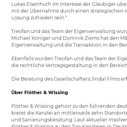
Lukas Eisenhuth im Interesse der Gläubiger übe
mit der Übernahme durch einen strategischen Inv
Lösung zufrieden sein.“
Treofan und das Team der Eigenverwaltung wurd
Michael Königer und Dominik Ziems hat den M&A-
Eigenverwaltung und die Transaktion in den Be
Ebenfalls wurden Treofan und das Team der Ei
die rechtliche Vertragsgestaltung in den Bere
Die Beratung des Gesellschafters Jindal Films er
Über Flöther & Wissing
Flöther & Wissing gehört zu den führenden deuts
bietet die Kanzlei an mittlerweile zehn Stand
und Sanierungsberatung. Laut aktueller Insolv
Flöther & Wissing zu den Top-Kanzleien in Deuts