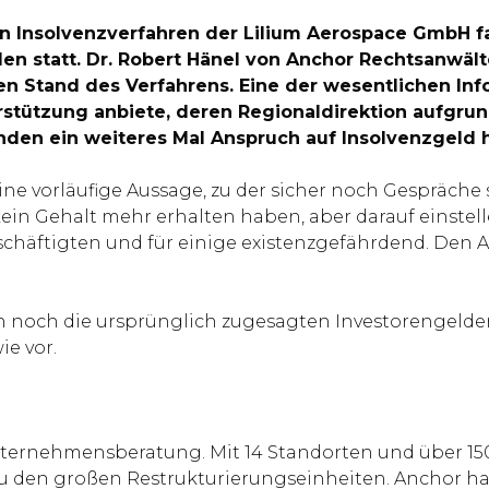
gen Insolvenzverfahren der Lilium Aerospace GmbH f
en statt. Dr. Robert Hänel von Anchor Rechtsanwälte
n Stand des Verfahrens. Eine der wesentlichen Info
stützung anbiete, deren Regionaldirektion aufgrun
enden ein weiteres Mal Anspruch auf Insolvenzgeld 
eine vorläufige Aussage, zu der sicher noch Gespräch
 kein Gehalt mehr erhalten haben, aber darauf einstell
Beschäftigten und für einige existenzgefährdend. Den
 noch die ursprünglich zugesagten Investorengelde
ie vor.
nternehmensberatung. Mit 14 Standorten und über 150
zu den großen Restrukturierungseinheiten. Anchor h