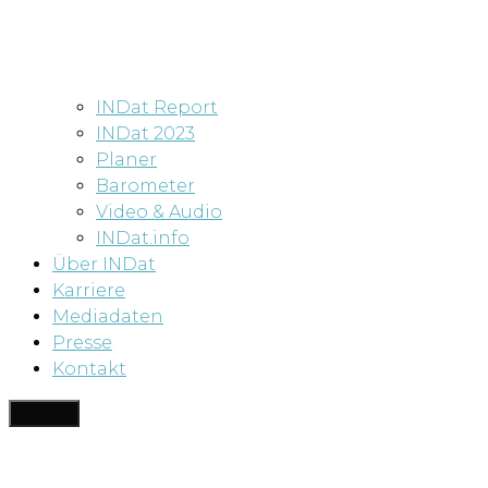
INDat Report
INDat 2023
Planer
Barometer
Video & Audio
INDat.info
Über INDat
Karriere
Mediadaten
Presse
Kontakt
Menü