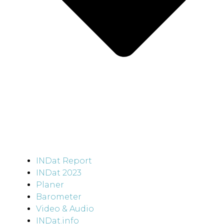
INDat Report
INDat 2023
Planer
Barometer
Video & Audio
INDat.info