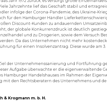
as Jahr 1972 zurück; es versorgt große Einzelhandel
ele Jahrzehnte lief das Geschäft stabil und ertragr
ler infolge der Corona-Pandemie, des Ukraine-Krieg
uch für den Hamburger Händler Lieferkettenschwierigk
 großen Discount-Kunden zu andauernden Umsatzeinb
ht, der globale Konkurrenzdruck ist deutlich gestieg
nzelhandel und zu Drogerien, sowie dem Versuch Bes
 werden. Da das Unternehmen nicht mehr kostendecke
sführung für einen Insolvenzantrag. Diese wurde am 
Ziel der Unternehmenssanierung und Fortführung ges
 dieser Aufgabe überwachte er die eigenverwaltende G
es Hamburger Handelshauses im Rahmen der Eigenver
g mit den Rechtsberatern des Unternehmens und dem 
h & Krogmann m. b. H.