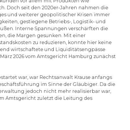
skunden vor allem mit Produkten wie
eich. Doch seit den 2020er-Jahren nahmen die
es und weiterer geopolitischer Krisen immer
eiten, gestiegene Betriebs-, Logistik- und
ußen. Interne Spannungen verschärften die
en, die Margen gesunken. Mit einer
tandskosten zu reduzieren, konnte hier keine
nd wirtschaftete und Liquiditätsengpässe
3. März 2026 vom Amtsgericht Hamburg zunächst
tartet war, war Rechtsanwalt Krause anfangs
eschäftsführung im Sinne der Gläubiger. Da die
waltung jedoch nicht mehr realisierbar war,
Amtsgericht zuletzt die Leitung des