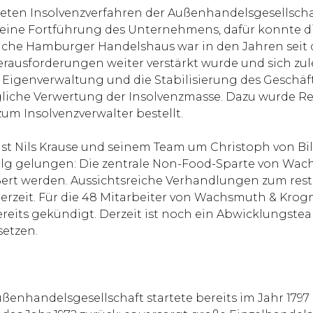
ffneten Insolvenzverfahren der Außenhandelsgesellsc
 auf eine Fortführung des Unternehmens, dafür konnte 
eiche Hamburger Handelshaus war in den Jahren seit 
ausforderungen weiter verstärkt wurde und sich zulet
genverwaltung und die Stabilisierung des Geschäfts
iche Verwertung der Insolvenzmasse. Dazu wurde Rech
 Insolvenzverwalter bestellt.
st Nils Krause und seinem Team um Christoph von Bi
rfolg gelungen: Die zentrale Non-Food-Sparte von 
rt werden. Aussichtsreiche Verhandlungen zum rest
derzeit. Für die 48 Mitarbeiter von Wachsmuth & Kro
its gekündigt. Derzeit ist noch ein Abwicklungsteam
etzen.
ußenhandelsgesellschaft startete bereits im Jahr 179