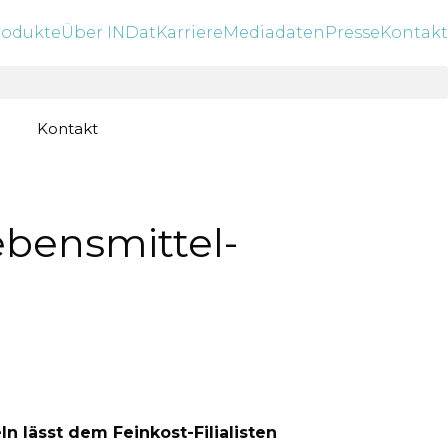
rodukte
Über INDat
Karriere
Mediadaten
Presse
Kontakt
Kontakt
bensmittel-
n lässt dem Feinkost-Filialisten