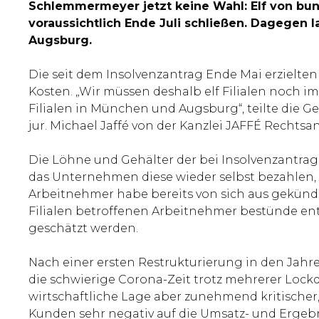
Schlemmermeyer jetzt keine Wahl: Elf von bun
voraussichtlich Ende Juli schließen. Dagegen
Augsburg.
Die seit dem Insolvenzantrag Ende Mai erzielt
Kosten. „Wir müssen deshalb elf Filialen noch im 
Filialen in München und Augsburg“, teilte die G
jur. Michael Jaffé von der Kanzlei JAFFÉ Rechts
Die Löhne und Gehälter der bei Insolvenzantrag 
das Unternehmen diese wieder selbst bezahlen, w
Arbeitnehmer habe bereits von sich aus gekünd
Filialen betroffenen Arbeitnehmer bestünde ent
geschätzt werden.
Nach einer ersten Restrukturierung in den Jah
die schwierige Corona-Zeit trotz mehrerer Loc
wirtschaftliche Lage aber zunehmend kritischer,
Kunden sehr negativ auf die Umsatz- und Ergebn