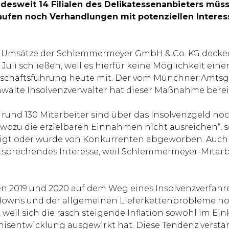
desweit 14 Filialen des Delikatessenanbieters müs
 laufen noch Verhandlungen mit potenziellen Intere
en Umsätze der Schlemmermeyer GmbH & Co. KG decken 
Juli schließen, weil es hierfür keine Möglichkeit einer
eschäftsführung heute mit. Der vom Münchner Amtsgeri
anwälte Insolvenzverwalter hat dieser Maßnahme bere
rund 130 Mitarbeiter sind über das Insolvenzgeld noc
ozu die erzielbaren Einnahmen nicht ausreichen“, so
igt oder wurde von Konkurrenten abgeworben. Auch f
sprechendes Interesse, weil Schlemmermeyer-Mitarbei
ren 2019 und 2020 auf dem Weg eines Insolvenzverfa
kdowns und der allgemeinen Lieferkettenprobleme no
 weil sich die rasch steigende Inflation sowohl im Ei
isentwicklung ausgewirkt hat. Diese Tendenz verstär