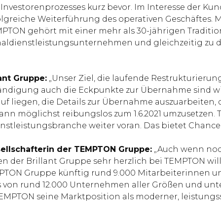
 Investorenprozesses kurz bevor. Im Interesse der Ku
folgreiche Weiterführung des operativen Geschäftes.
TON gehört mit einer mehr als 30-jährigen Tradition
aldienstleistungsunternehmen und gleichzeitig zu d
ant Gruppe:
„Unser Ziel, die laufende Restrukturieru
ständigung auch die Eckpunkte zur Übernahme sind wi
iegen, die Details zur Übernahme auszuarbeiten, di
nn möglichst reibungslos zum 1.6.2021 umzusetzen.
enstleistungsbranche weiter voran. Das bietet Chance
sellschafterin der TEMPTON Gruppe:
„Auch wenn noch 
en der Brillant Gruppe sehr herzlich bei TEMPTON wi
PTON Gruppe künftig rund 9.000 Mitarbeiterinnen und
von rund 12.000 Unternehmen aller Größen und unte
TEMPTON seine Marktposition als moderner, leistungs