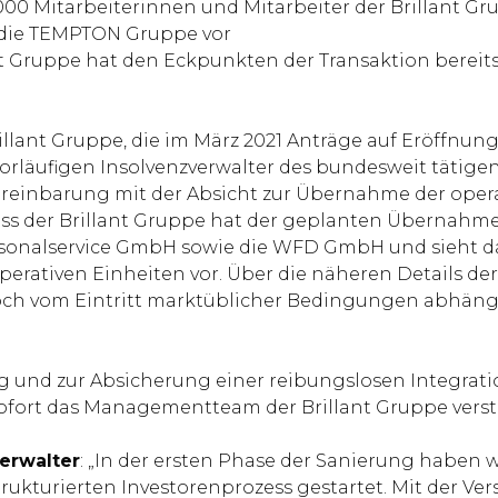
.000 Mitarbeiterinnen und Mitarbeiter der Brillant G
 die TEMPTON Gruppe vor
nt Gruppe hat den Eckpunkten der Transaktion bereits 
illant Gruppe, die im März 2021 Anträge auf Eröffnung 
 vorläufigen Insolvenzverwalter des bundesweit täti
reinbarung mit der Absicht zur Übernahme der operat
ss der Brillant Gruppe hat der geplanten Übernahme
onalservice GmbH sowie die WFD GmbH und sieht da
perativen Einheiten vor. Über die näheren Details d
ch vom Eintritt marktüblicher Bedingungen abhängig.
g und zur Absicherung einer reibungslosen Integrat
sofort das Managementteam der Brillant Gruppe verst
verwalter
: „In der ersten Phase der Sanierung haben 
strukturierten Investorenprozess gestartet. Mit der 