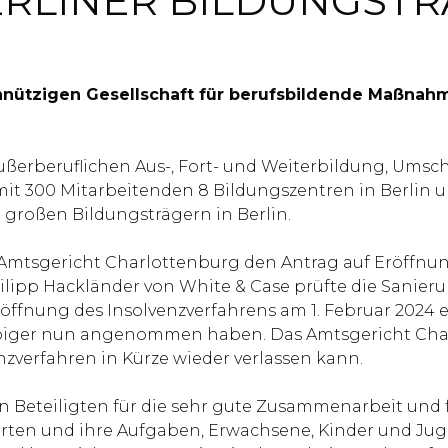
ERLINER BILDUNGST
meinnützigen Gesellschaft für berufsbildende Maßn
erberuflichen Aus-, Fort- und Weiterbildung, Umsch
r mit 300 Mitarbeitenden 8 Bildungszentren in Berlin 
großen Bildungsträgern in Berlin.
 Amtsgericht Charlottenburg den Antrag auf Eröffnung
ilipp Hackländer von White & Case prüfte die Sanier
ffnung des Insolvenzverfahrens am 1. Februar 2024 e
ubiger nun angenommen haben. Das Amtsgericht Char
enzverfahren in Kürze wieder verlassen kann.
en Beteiligten für die sehr gute Zusammenarbeit und
rten und ihre Aufgaben, Erwachsene, Kinder und Jug