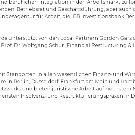
d beruflichen Integration in den Arbeitsmarkt zu förd
den, Betriebsrat und Geschäftsführung, aber auch d
undesagentur für Arbeit, die IBB Investitionsbank Be
de unterstützt von den Local Partnern Gordon Garz un
d Prof. Dr. Wolfgang Schur (Financial Restructuring & 
mit Standorten in allen wesentlichen Finanz- und Wir
e in Berlin, Düsseldorf, Frankfurt am Main und Hamb
Netzwerks und bieten juristische Arbeit auf höchstem N
ehensten Insolvenz- und Restrukturierungspraxen in D