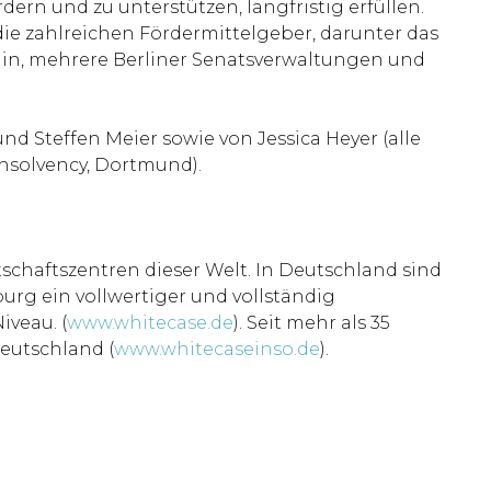
ern und zu unterstützen, langfristig erfüllen.
ie zahlreichen Fördermittelgeber, darunter das
rlin, mehrere Berliner Senatsverwaltungen und
d Steffen Meier sowie von Jessica Heyer (alle
Insolvency, Dortmund).
tschaftszentren dieser Welt. In Deutschland sind
urg ein vollwertiger und vollständig
iveau. (
www.whitecase.de
). Seit mehr als 35
eutschland (
www.whitecaseinso.de
).