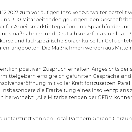
12.2023 zum vorläufigen Insolvenzverwalter bestellt 
nd 300 Mitarbeitenden gelungen, den Geschäftsbetri
ger für Arbeitsmarktintegration und Sprachförderung
rungsmaßnahmen und Deutschkurse für aktuell ca. 1.
kurse und fachspezifische Sprachkurse für Geflüchtete
en, angeboten. Die Maßnahmen werden aus Mitteln d
entlich positiven Zuspruch erhalten. Angesichts der 
ittelgebern erfolgreich geführten Gespräche sind wi
venzeröffnung mit voller Kraft fortzusetzen. Paralle
nsbesondere die Erarbeitung eines Insolvenzplans z
n hervorhebt: „Alle Mitarbeitenden der GFBM können s
d unterstützt von den Local Partnern Gordon Garz und 