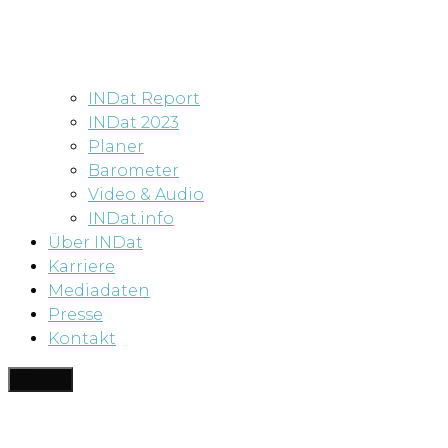
INDat Report
INDat 2023
Planer
Barometer
Video & Audio
INDat.info
Über INDat
Karriere
Mediadaten
Presse
Kontakt
Menü