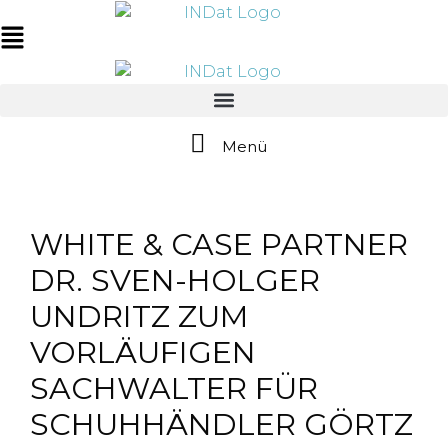
Zum
springen
Inhalt
Main
springen
Menu
Menü
WHITE & CASE PARTNER
DR. SVEN-HOLGER
UNDRITZ ZUM
VORLÄUFIGEN
SACHWALTER FÜR
SCHUHHÄNDLER GÖRTZ