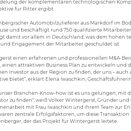
ündelung der komplementären technologischen Komp
ktive für Ritter ergibt.
bergischer Automobilzulieferer aus Markdorf im Bod
se und beschäftigt rund 750 qualifizierte Mitarbeit
egt damit vor allem in Deutschland, was dem hohen
und Engagement der Mitarbeiter geschuldet ist.
gerst einen erfahrenen und professionellen M&A-Berat
einen attraktiven Business Plan zu entwickeln und di
en Investor aus der Region zu finden, der uns – auch 
tive bietet“, erklärt Elena Iwaschkin, Geschäftsführer
unser Branchen-Know-how ist es uns gelungen, mit d
 zu finden“, weiß Volker Wintergerst, Gründer und G
enarbeit mit Frau Iwaschkin und ihrem Team zur Ent
waren zentrale Erfolgsfaktoren, um diese Transaktio
nberger, der das Projekt für Wintergerst leitete.