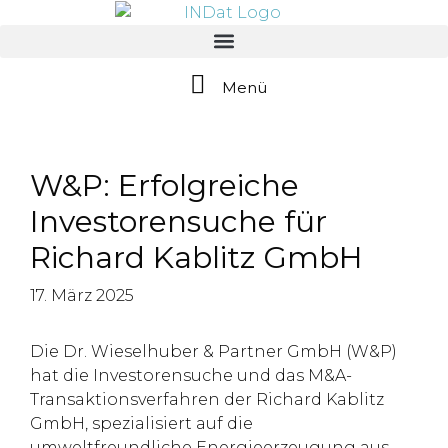
springen
Menü
W&P: Erfolgreiche
Investorensuche für
Richard Kablitz GmbH
17. März 2025
Die Dr. Wieselhuber & Partner GmbH (W&P)
hat die Investorensuche und das M&A-
Transaktionsverfahren der Richard Kablitz
GmbH, spezialisiert auf die
umweltfreundliche Energieerzeugung aus