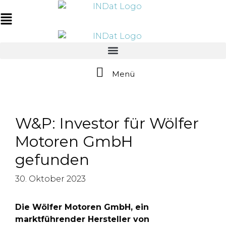
Zum
springen
Inhalt
Main
springen
Menu
Menü
W&P: Investor für Wölfer
Motoren GmbH
gefunden
30. Oktober 2023
Die Wölfer Motoren GmbH, ein
marktführender Hersteller von