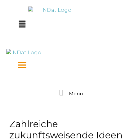
Zum
springen
Inhalt
springen
Main
Menu
Menü
Zahlreiche
zukunftsweisende Ideen