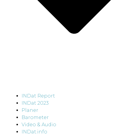
INDat Report
INDat 2023
Planer
Barometer
Video & Audio
INDat.info