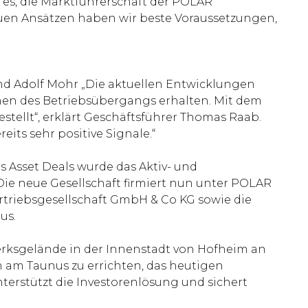
 es, die Marktführerschaft der POLAR
uen Ansätzen haben wir beste Voraussetzungen,
 Adolf Mohr „Die aktuellen Entwicklungen
men des Betriebsübergangs erhalten. Mit dem
tellt“, erklärt Geschäftsführer Thomas Raab.
eits sehr positive Signale.“
 Asset Deals wurde das Aktiv- und
e neue Gesellschaft firmiert nun unter POLAR
riebsgesellschaft GmbH & Co KG sowie die
us.
rksgelände in der Innenstadt von Hofheim an
 am Taunus zu errichten, das heutigen
erstützt die Investorenlösung und sichert