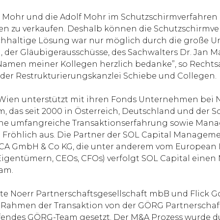
R Mohr und die Adolf Mohr im Schutzschirmverfahren 
n zu verkaufen. Deshalb können die Schutzschirmver
achhaltige Lösung war nur möglich durch die große U
n, der Gläubigerausschüsse, des Sachwalters Dr. Jan 
Namen meiner Kollegen herzlich bedanke”, so Rechtsa
der Restrukturierungskanzlei Schiebe und Collegen.
Wien unterstützt mit ihren Fonds Unternehmen bei 
 seit 2000 in Österreich, Deutschland und der Schw
 eine umfangreiche Transaktionserfahrung sowie Ma
t Fröhlich aus. Die Partner der SOL Capital Managem
ECA GmbH & Co KG, die unter anderem vom European I
igentümern, CEOs, CFOs) verfolgt SOL Capital einen
am.
lte Noerr Partnerschaftsgesellschaft mbB und Flick 
im Rahmen der Transaktion von der GÖRG Partnerscha
ifendes GÖRG-Team gesetzt. Der M&A Prozess wurde d