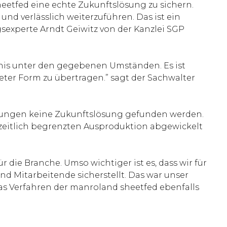
heetfed eine echte Zukunftslösung zu sichern.
nd verlässlich weiterzuführen. Das ist ein
sexperte Arndt Geiwitz von der Kanzlei SGP
ebnis unter den gegebenen Umständen. Es ist
ter Form zu übertragen.” sagt der Sachwalter
hungen keine Zukunftslösung gefunden werden.
 zeitlich begrenzten Ausproduktion abgewickelt
r die Branche. Umso wichtiger ist es, dass wir für
nd Mitarbeitende sicherstellt. Das war unser
 das Verfahren der manroland sheetfed ebenfalls