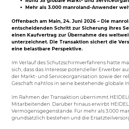
Rund 35 globale Markt- und Serviceorgan
Mehr als 3.000 manroland-Anwender welt
Offenbach am Main, 24. Juni 2026 – Die manr
entscheidenden Schritt zur Sicherung ihres S
einen Kaufvertrag zur Übernahme des weltweite
unterzeichnet. Die Transaktion sichert die V
eine belastbare Perspektive.
Im Verlauf des Schutzschirmverfahrens hatte ma
sich, dass das Interesse potenzieller Erwerber au
der Markt- und Serviceorganisation sowie der r
Geschäft nahtlos in seine bestehende globale Inf
Im Rahmen der Transaktion übernimmt HEIDELBER
Mitarbeitenden. Darüber hinaus erwirbt HEIDELB
Vermögensgegenstände. Für mehr als 3.000 man
grundsätzlich bestehen und die Ersatzteilvers