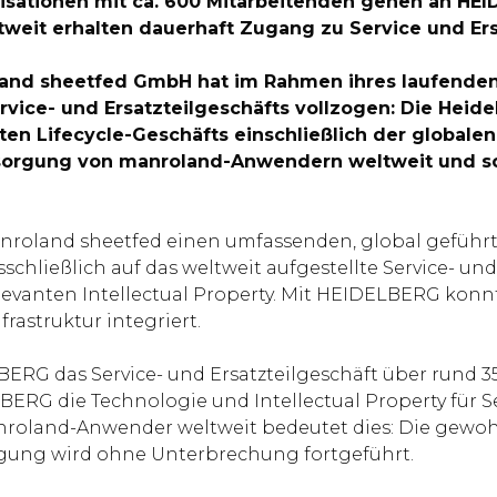
isationen mit ca. 600 Mitarbeitenden gehen an HE
weit erhalten dauerhaft Zugang zu Service und Ers
oland sheetfed GmbH hat im Rahmen ihres laufende
ervice- und Ersatzteilgeschäfts vollzogen: Die Hei
n Lifecycle-Geschäfts einschließlich der globalen
ersorgung von manroland-Anwendern weltweit und sc
nroland sheetfed einen umfassenden, global geführte
sschließlich auf das weltweit aufgestellte Service- und
elevanten Intellectual Property. Mit HEIDELBERG konn
rastruktur integriert.
G das Service- und Ersatzteilgeschäft über rund 3
ERG die Technologie und Intellectual Property für Se
roland-Anwender weltweit bedeutet dies: Die gewoh
orgung wird ohne Unterbrechung fortgeführt.