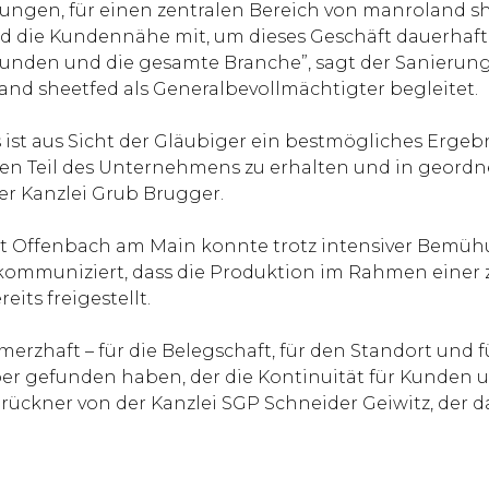
elungen, für einen zentralen Bereich von manroland s
 die Kundennähe mit, um dieses Geschäft dauerhaft u
 Kunden und die gesamte Branche”, sagt der Sanierung
and sheetfed als Generalbevollmächtigter begleitet.
ts ist aus Sicht der Gläubiger ein bestmögliches Erg
en Teil des Unternehmens zu erhalten und in geordne
er Kanzlei Grub Brugger.
t Offenbach am Main konnte trotz intensiver Bemü
 kommuniziert, dass die Produktion im Rahmen einer
its freigestellt.
erzhaft – für die Belegschaft, für den Standort und fü
ber gefunden haben, der die Kontinuität für Kunden u
 Brückner von der Kanzlei SGP Schneider Geiwitz, der