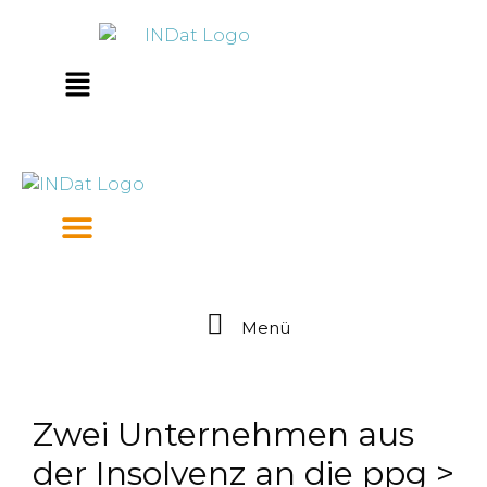
Zum
springen
Inhalt
springen
Main
Menu
Menü
Zwei Unternehmen aus
der Insolvenz an die ppg >